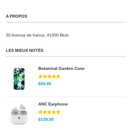
A PROPOS
30 Avenue de france, 41000 Blois
LES MIEUX NOTÉS
Botanical Garden Case
Note
5.00
$
59.95
sur 5
ANC Earphone
Note
5.00
$
129.00
sur 5