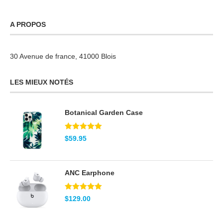
A PROPOS
30 Avenue de france, 41000 Blois
LES MIEUX NOTÉS
Botanical Garden Case
Note
5.00
$
59.95
sur 5
ANC Earphone
Note
5.00
$
129.00
sur 5