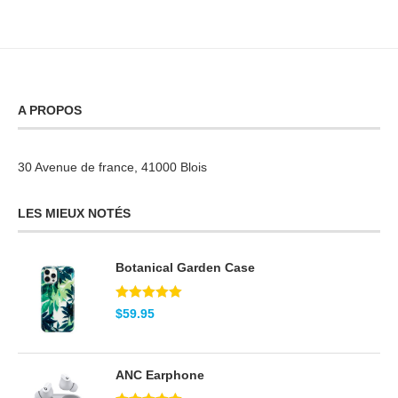
A PROPOS
30 Avenue de france, 41000 Blois
LES MIEUX NOTÉS
Botanical Garden Case
Note
5.00
$
59.95
sur 5
ANC Earphone