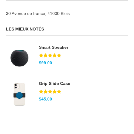
30 Avenue de france, 41000 Blois
LES MIEUX NOTÉS
Smart Speaker
Note
5.00
$
99.00
sur 5
Grip Slide Case
Note
5.00
$
45.00
sur 5