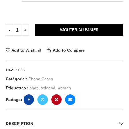
AJOUTER AU PANIER
Add to Wishlist
Add to Compare
UGS :
035
Catégorie :
Phone Cases
Étiquettes :
shop
,
soledad
,
women
Partager
DESCRIPTION