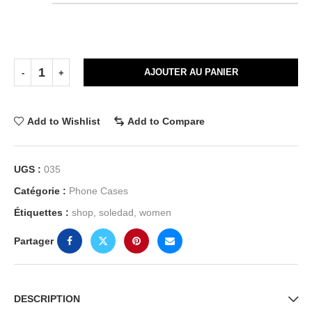
AJOUTER AU PANIER
Add to Wishlist
Add to Compare
UGS :
035
Catégorie :
Phone Cases
Étiquettes :
shop
,
soledad
,
women
Partager
DESCRIPTION