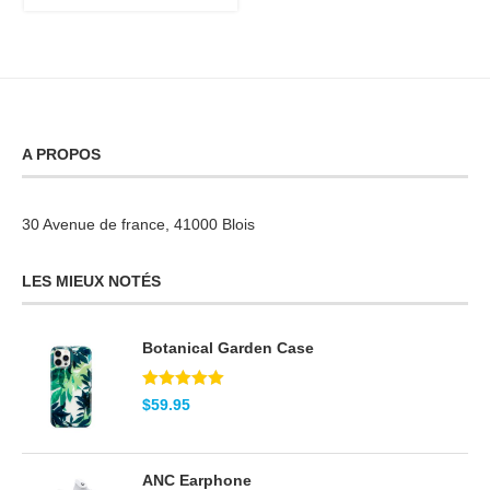
sur 5
A PROPOS
30 Avenue de france, 41000 Blois
LES MIEUX NOTÉS
Botanical Garden Case
Note
5.00
$
59.95
sur 5
ANC Earphone