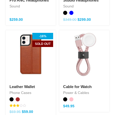
Pro ANC Headphones
Studio Headphones
Sound
Sound
$
259.00
$
349.00
$
299.00
-16%
SOLD OUT
Leather Wallet
Cable for Watch
Phone Cases
Power & Cables
$
49.95
Note
$
69.95
$
59.00
3.00