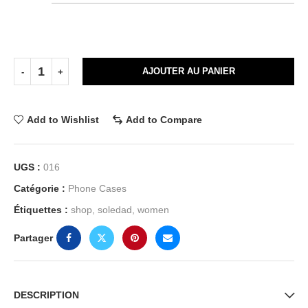
AJOUTER AU PANIER
Add to Wishlist
Add to Compare
UGS :
016
Catégorie :
Phone Cases
Étiquettes :
shop
,
soledad
,
women
Partager
DESCRIPTION