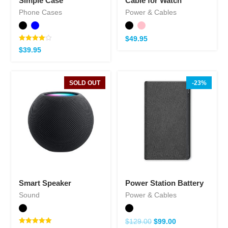
Simple Case
Cable for Watch
Phone Cases
Power & Cables
$
49.95
Note
$
39.95
4.00
sur 5
SOLD OUT
-23%
Smart Speaker
Power Station Battery
Sound
Power & Cables
$
129.00
$
99.00