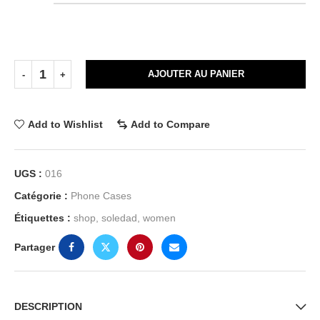
AJOUTER AU PANIER
Add to Wishlist
Add to Compare
UGS :
016
Catégorie :
Phone Cases
Étiquettes :
shop
,
soledad
,
women
Partager
DESCRIPTION