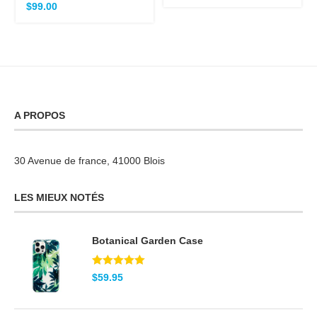
Note
$
99.00
5.00
sur 5
A PROPOS
30 Avenue de france, 41000 Blois
LES MIEUX NOTÉS
Botanical Garden Case
Note
5.00
$
59.95
sur 5