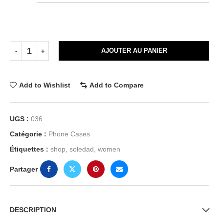
AJOUTER AU PANIER
Add to Wishlist
Add to Compare
UGS :
036
Catégorie :
Phone Cases
Étiquettes :
shop
,
soledad
,
women
Partager
DESCRIPTION