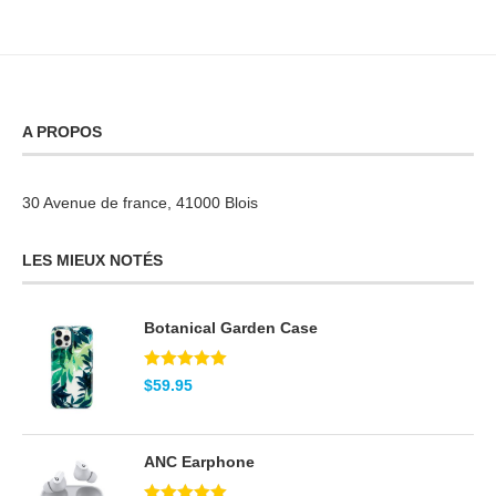
A PROPOS
30 Avenue de france, 41000 Blois
LES MIEUX NOTÉS
Botanical Garden Case
Note
5.00
$
59.95
sur 5
ANC Earphone