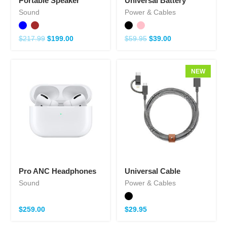
Portable Speaker
Universal Battery
Sound
Power & Cables
$
217.99
$
199.00
$
59.95
$
39.00
NEW
Pro ANC Headphones
Universal Cable
Sound
Power & Cables
$
259.00
$
29.95