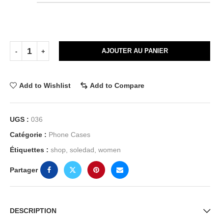
AJOUTER AU PANIER
Add to Wishlist
Add to Compare
UGS :
036
Catégorie :
Phone Cases
Étiquettes :
shop
,
soledad
,
women
Partager
DESCRIPTION