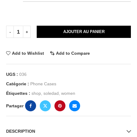
AJOUTER AU PANIER
Add to Wishlist
Add to Compare
UGS :
036
Catégorie :
Phone Cases
Étiquettes :
shop
,
soledad
,
women
Partager
DESCRIPTION