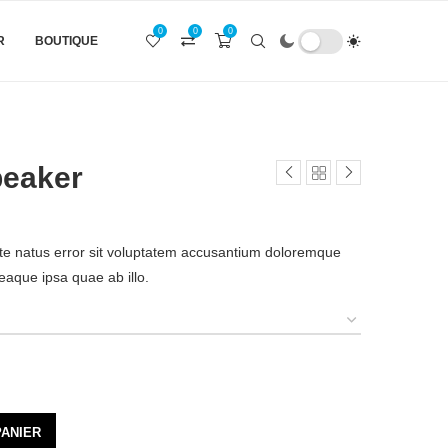
0
0
0
R
BOUTIQUE
peaker
ste natus error sit voluptatem accusantium doloremque
aque ipsa quae ab illo.
PANIER