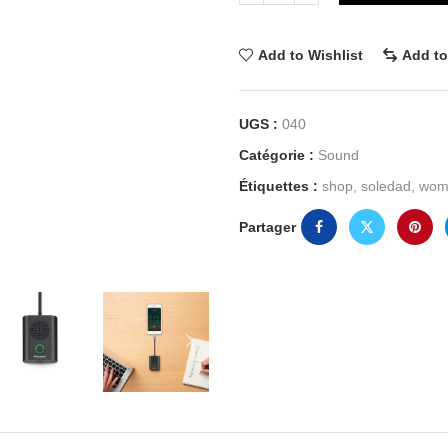
Add to Wishlist
Add t
UGS :
040
Catégorie :
Sound
Étiquettes :
shop
,
soledad
,
wom
Partager