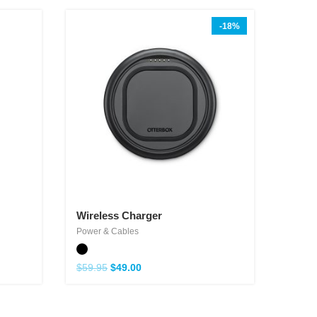
-18%
Wireless Charger
Power & Cables
$
59.95
$
49.00