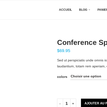
ACCUEIL
BLOG
PANIE
Conference S
$
69.95
Sed ut perspiciatis unde omnis i
laudantium, totam rem aperiam, e
colors
AJOUTER AU 