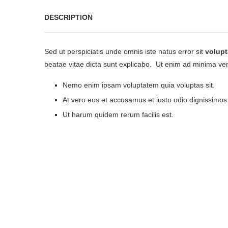
DESCRIPTION
Sed ut perspiciatis unde omnis iste natus error sit
volup
beatae vitae dicta sunt explicabo. Ut enim ad minima ven
Nemo enim ipsam voluptatem quia voluptas sit.
At vero eos et accusamus et iusto odio dignissimos
Ut harum quidem rerum facilis est.