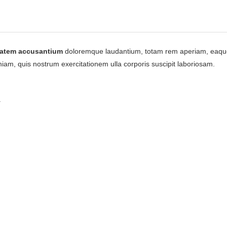
tatem accusantium
doloremque laudantium, totam rem aperiam, eaque ip
iam, quis nostrum exercitationem ulla corporis suscipit laboriosam.
.