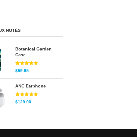
UX NOTÉS
Botanical Garden
Case
Note
5.00
$
59.95
sur 5
ANC Earphone
Note
5.00
$
129.00
sur 5