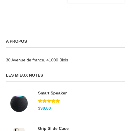
sur 5
A PROPOS
30 Avenue de france, 41000 Blois
LES MIEUX NOTÉS
Smart Speaker
Note
5.00
$
99.00
sur 5
Grip Slide Case