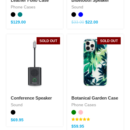
Leather Folio Case
Bluetooth Speaker
Phone Cases
Sound
$
129.00
$
33.00
$
22.00
SOLD OUT
SOLD OUT
Conference Speaker
Botanical Garden Case
Sound
Phone Cases
$
69.95
Note
$
59.95
5.00