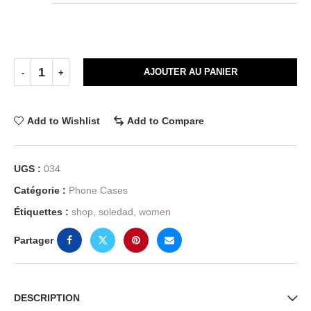
AJOUTER AU PANIER
Add to Wishlist
Add to Compare
UGS :
034
Catégorie :
Phone Cases
Étiquettes :
shop
,
soledad
,
women
Partager
DESCRIPTION