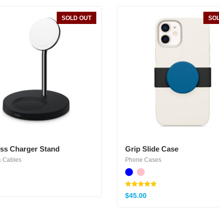
SOLD OUT
SO
ess Charger Stand
Grip Slide Case
 Cables
Phone Cases
Note
$
45.00
5.00
sur 5