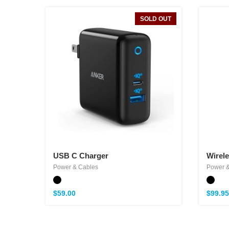
SOLD OUT
USB C Charger
Wirel
Power & Cables
Power &
$
59.00
$
99.95