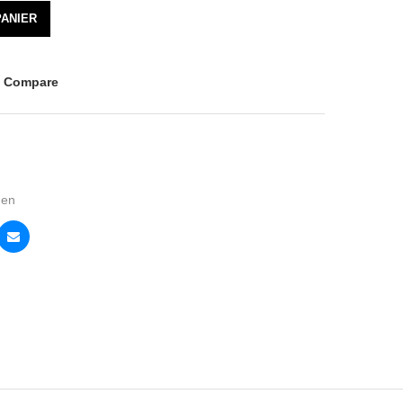
PANIER
o Compare
en