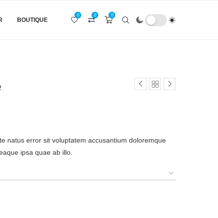
0
0
0
R
BOUTIQUE
e
ste natus error sit voluptatem accusantium doloremque
aque ipsa quae ab illo.