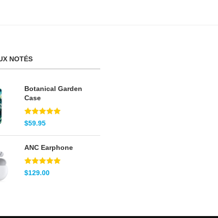
UX NOTÉS
Botanical Garden
Case
Note
5.00
$
59.95
sur 5
ANC Earphone
Note
5.00
$
129.00
sur 5