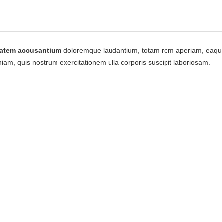
tatem accusantium
doloremque laudantium, totam rem aperiam, eaque ip
iam, quis nostrum exercitationem ulla corporis suscipit laboriosam.
.