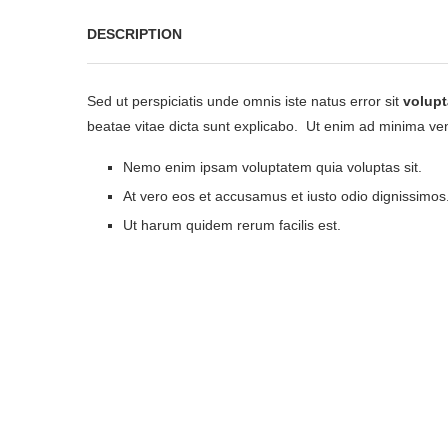
DESCRIPTION
Sed ut perspiciatis unde omnis iste natus error sit
volup
beatae vitae dicta sunt explicabo. Ut enim ad minima ven
Nemo enim ipsam voluptatem quia voluptas sit.
At vero eos et accusamus et iusto odio dignissimos
Ut harum quidem rerum facilis est.