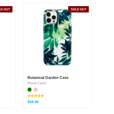
LD OUT
SOLD OUT
Botanical Garden Case
Phone Cases
Note
$
59.95
5.00
sur 5