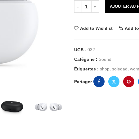
AJOUTER AU 
Add to Wishlist
Add t
UGS :
032
Catégorie :
Sound
Étiquettes :
shop
,
soledad
,
wom
Partager