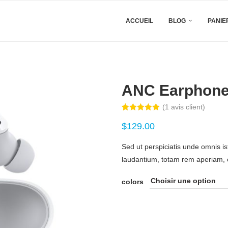
ACCUEIL
BLOG
PANIE
ANC Earphon
(
1
avis client)
Noté
1
5.00
sur 5
$
129.00
basé sur
notation
client
Sed ut perspiciatis unde omnis i
laudantium, totam rem aperiam, e
colors