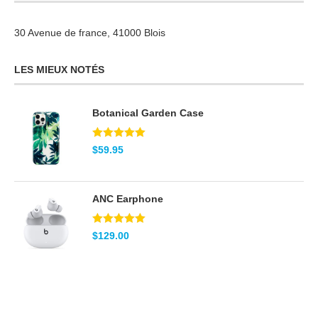
30 Avenue de france, 41000 Blois
LES MIEUX NOTÉS
Botanical Garden Case
Note
5.00
$
59.95
sur 5
ANC Earphone
Note
5.00
$
129.00
sur 5