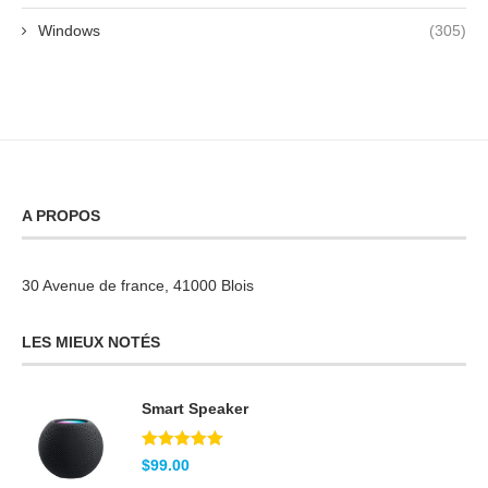
Windows
(305)
A PROPOS
30 Avenue de france, 41000 Blois
LES MIEUX NOTÉS
Smart Speaker
Note
5.00
$
99.00
sur 5