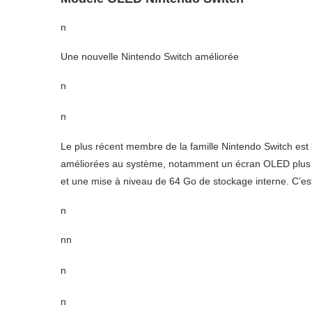
n
Une nouvelle Nintendo Switch améliorée
n
n
Le plus récent membre de la famille Nintendo Switch est 
améliorées au système, notamment un écran OLED plus gra
et une mise à niveau de 64 Go de stockage interne. C’es
n
nn
n
n