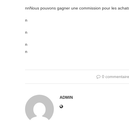
nnNous pouvons gagner une commission pour les achats e
n
n
n
n
0 commentair
ADMIN