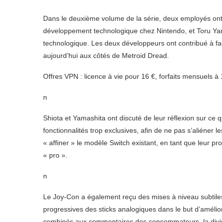
Dans le deuxième volume de la série, deux employés ont ét
développement technologique chez Nintendo, et Toru Yam
technologique. Les deux développeurs ont contribué à faç
aujourd’hui aux côtés de Metroid Dread.
Offres VPN : licence à vie pour 16 €, forfaits mensuels à 
n
Shiota et Yamashita ont discuté de leur réflexion sur ce 
fonctionnalités trop exclusives, afin de ne pas s’aliéner l
« affiner » le modèle Switch existant, en tant que leur p
« pro ».
n
Le Joy-Con a également reçu des mises à niveau subtiles
progressives des sticks analogiques dans le but d’améliore
combinés aux commentaires des consommateurs, la divi