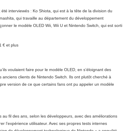
é interviewés : Ko Shiota, qui est à la tête de la division du
ashita, qui travaille au département du développement
onner le modèle OLED Wii, Wii U et Nintendo Switch, qui est sorti
1 € et plus
qu’ils voulaient faire pour le modèle OLED, en s’éloignant des
es anciens clients de Nintendo Switch. Ils ont plutôt cherché à
ropre version de ce que certains fans ont pu appeler un modèle
 au fil des ans, selon les développeurs, avec des améliorations
r l’expérience utilisateur. Avec ses propres tests internes
sion de développement technologique de Nintendo « a enquêté