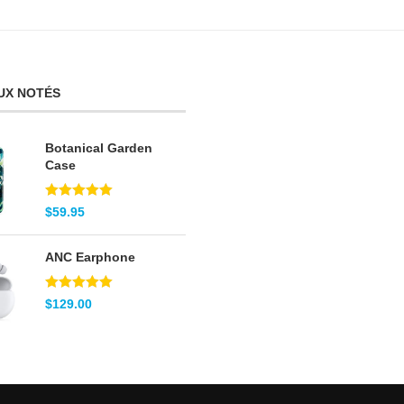
UX NOTÉS
Botanical Garden
Case
Note
5.00
$
59.95
sur 5
ANC Earphone
Note
5.00
$
129.00
sur 5