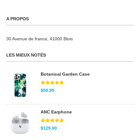
A PROPOS
30 Avenue de france, 41000 Blois
LES MIEUX NOTÉS
Botanical Garden Case
Note
5.00
$
59.95
sur 5
ANC Earphone
Note
5.00
$
129.00
sur 5