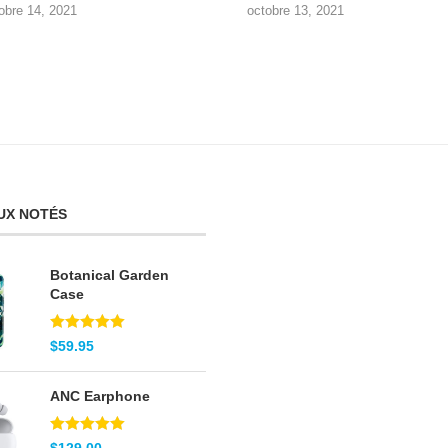
obre 14, 2021
octobre 13, 2021
UX NOTÉS
Botanical Garden
Case
Note
5.00
$
59.95
sur 5
ANC Earphone
Note
5.00