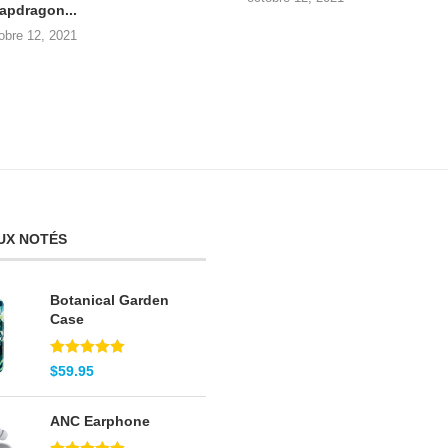
apdragon...
obre 12, 2021
UX NOTÉS
Botanical Garden
Case
Note
5.00
$
59.95
sur 5
ANC Earphone