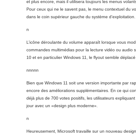
et plus encore, mais il utilisera toujours les menus volan
Pour ceux qui ne le savent pas, le menu contextuel du vo
dans le coin supérieur gauche du système d’exploitation.
n
L’icône déroulante du volume apparaît lorsque vous modif
commandes multimédias pour la lecture vidéo ou audio s
10 et en particulier Windows 11, le flyout semble déplacé e
nnnnn
Bien que Windows 11 soit une version importante par rap
encore des améliorations supplémentaires. En ce qui co
déjà plus de 700 votes positifs, les utilisateurs expliquan
jour avec un «design plus moderne».
n
Heureusement, Microsoft travaille sur un nouveau design p