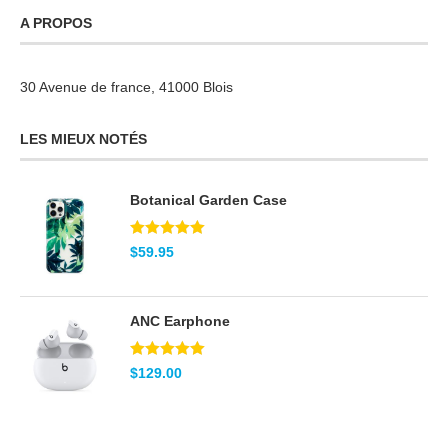
A PROPOS
30 Avenue de france, 41000 Blois
LES MIEUX NOTÉS
Botanical Garden Case
Note
5.00
$
59.95
sur 5
ANC Earphone
Note
5.00
$
129.00
sur 5