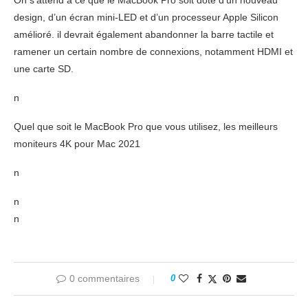
On s’attend à ce que le MacBook Pro soit doté d’un nouveau
design, d’un écran mini-LED et d’un processeur Apple Silicon
amélioré. il devrait également abandonner la barre tactile et
ramener un certain nombre de connexions, notamment HDMI et
une carte SD.
n
Quel que soit le MacBook Pro que vous utilisez, les meilleurs
moniteurs 4K pour Mac 2021
n
n
n
0 commentaires
0