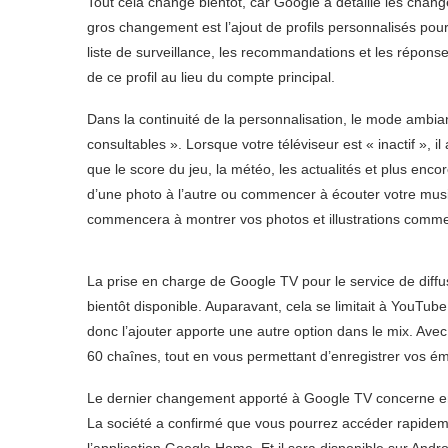
Tout cela change bientôt, car Google a détaillé les cha
gros changement est l’ajout de profils personnalisés pour
liste de surveillance, les recommandations et les réponses
de ce profil au lieu du compte principal.
Dans la continuité de la personnalisation, le mode ambi
consultables ». Lorsque votre téléviseur est « inactif », i
que le score du jeu, la météo, les actualités et plus enc
d’une photo à l’autre ou commencer à écouter votre mus
commencera à montrer vos photos et illustrations comm
La prise en charge de Google TV pour le service de diffus
bientôt disponible. Auparavant, cela se limitait à YouTube
donc l’ajouter apporte une autre option dans le mix. Av
60 chaînes, tout en vous permettant d’enregistrer vos ém
Le dernier changement apporté à Google TV concerne en 
La société a confirmé que vous pourrez accéder rapide