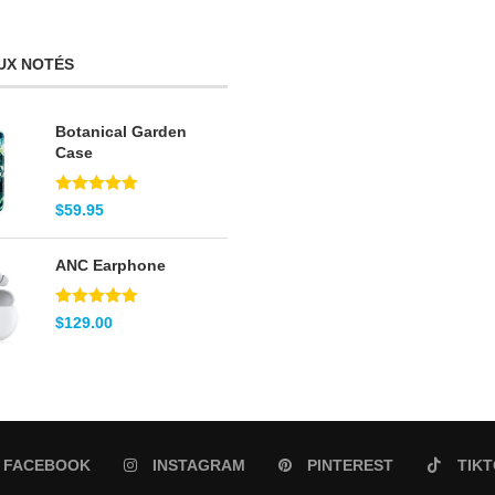
UX NOTÉS
Botanical Garden
Case
Note
5.00
$
59.95
sur 5
ANC Earphone
Note
5.00
$
129.00
sur 5
FACEBOOK
INSTAGRAM
PINTEREST
TIK