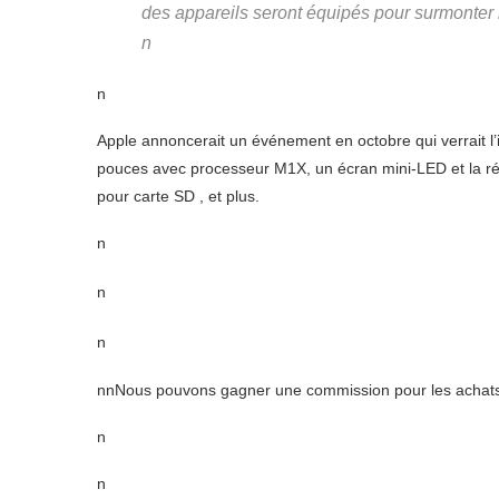
des appareils seront équipés pour surmonter 
n
n
Apple annoncerait un événement en octobre qui verrait l
pouces avec processeur M1X, un écran mini-LED et la ré
pour carte SD , et plus.
n
n
n
nnNous pouvons gagner une commission pour les achats e
n
n