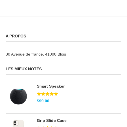
A PROPOS
30 Avenue de france, 41000 Blois
LES MIEUX NOTÉS
Smart Speaker
Note
5.00
$
99.00
sur 5
Grip Slide Case