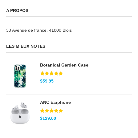
A PROPOS
30 Avenue de france, 41000 Blois
LES MIEUX NOTÉS
Botanical Garden Case
Note
5.00
$
59.95
sur 5
ANC Earphone
Note
5.00
$
129.00
sur 5