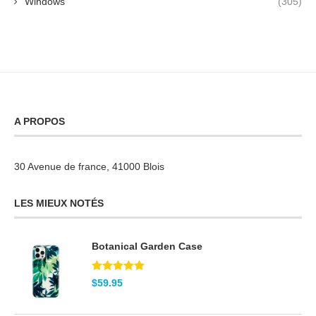
Windows
(305)
A PROPOS
30 Avenue de france, 41000 Blois
LES MIEUX NOTÉS
Botanical Garden Case
Note
5.00
$
59.95
sur 5