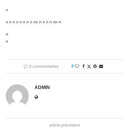
n
n n n n n n n n nn n n n n nn n
n
n
0 commentaires
0
ADMIN
article précédent