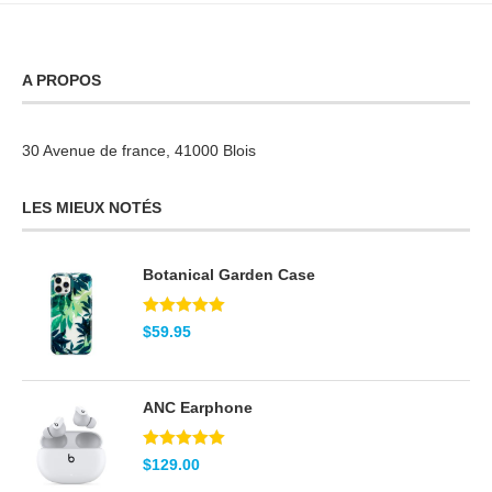
A PROPOS
30 Avenue de france, 41000 Blois
LES MIEUX NOTÉS
Botanical Garden Case
Note
5.00
$
59.95
sur 5
ANC Earphone
Note
5.00
$
129.00
sur 5