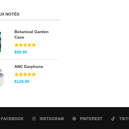
UX NOTÉS
Botanical Garden
Case
Note
5.00
$
59.95
sur 5
ANC Earphone
Note
5.00
$
129.00
sur 5
FACEBOOK
INSTAGRAM
PINTEREST
TIK