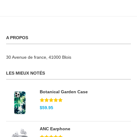
A PROPOS
30 Avenue de france, 41000 Blois
LES MIEUX NOTÉS
Botanical Garden Case
Note
5.00
$
59.95
sur 5
ANC Earphone