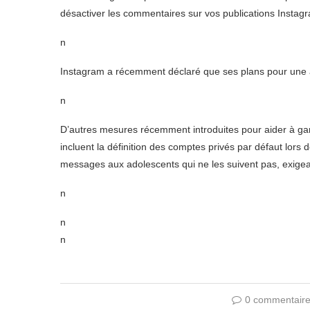
désactiver les commentaires sur vos publications Instag
n
Instagram a récemment déclaré que ses plans pour une 
n
D’autres mesures récemment introduites pour aider à gard
incluent la définition des comptes privés par défaut lors 
messages aux adolescents qui ne les suivent pas, exigeant
n
n
n
0 commentair