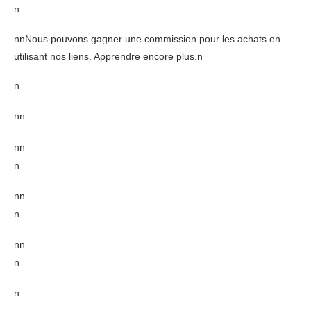
n
nnNous pouvons gagner une commission pour les achats en
utilisant nos liens. Apprendre encore plus.n
n
n
n
nn
n
nn
n
nn
n
n