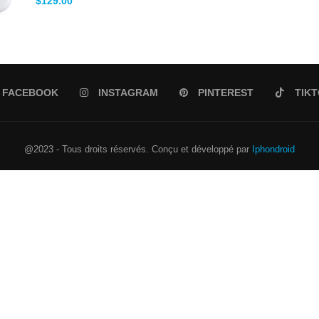
$
129.00
sur 5
FACEBOOK
INSTAGRAM
PINTEREST
TIK
@2023 - Tous droits réservés. Conçu et développé par
Iphondroid