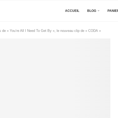
ACCUEIL
BLOG
PANIE
 de « You’re All I Need To Get By », le nouveau clip de « CODA »