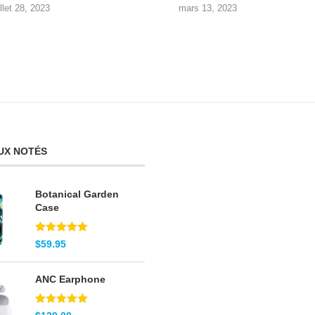
illet 28, 2023
mars 13, 2023
UX NOTÉS
Botanical Garden
Case
Note
5.00
$
59.95
sur 5
ANC Earphone
Note
5.00