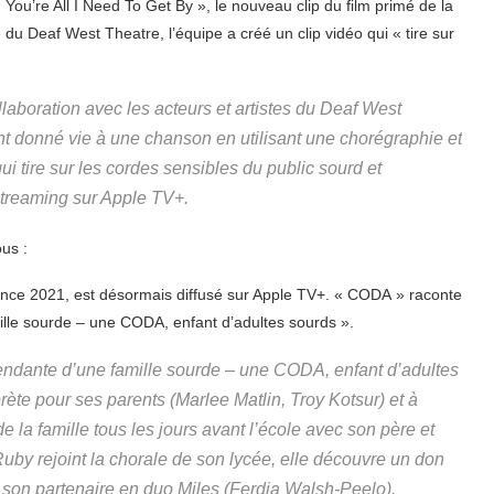
 You’re All I Need To Get By », le nouveau clip du film primé de la
u Deaf West Theatre, l’équipe a créé un clip vidéo qui « tire sur
llaboration avec les acteurs et artistes du Deaf West
t donné vie à une chanson en utilisant une chorégraphie et
i tire sur les cordes sensibles du public sourd et
treaming sur Apple TV+.
ous :
ndance 2021, est désormais diffusé sur Apple TV+. « CODA » raconte
ille sourde – une CODA, enfant d’adultes sourds ».
tendante d’une famille sourde – une CODA, enfant d’adultes
prète pour ses parents (Marlee Matlin, Troy Kotsur) et à
de la famille tous les jours avant l’école avec son père et
Ruby rejoint la chorale de son lycée, elle découvre un don
ar son partenaire en duo Miles (Ferdia Walsh-Peelo).