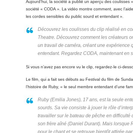
Aujourd’hui, la société a publié un aperçu des coulisses «
société « CODA ». La vidéo montre comment, avec l’aide d
les cordes sensibles du public sourd et entendant ».
Découvrez les coulisses du clip réalisé en co
Theatre. Découvrez comment les créateurs on
un travail de caméra, créant une expérience qu
entendant. Regardez CODA, maintenant en s
Si vous n’avez pas encore vu le clip, regardez-le ci-dess
Le film, qui a fait ses débuts au Festival du film de Su
l’histoire de Ruby, « le seul membre entendant d’une fam
Ruby (Emilia Jones), 17 ans, est la seule en
sourds. Sa vie consiste à jouer le rôle d’inter
travailler sur le bateau de pêche en difficulté 
son frère aîné (Daniel Durant). Mais lorsque 
pour le chant et se retrouve bientôt attirée p