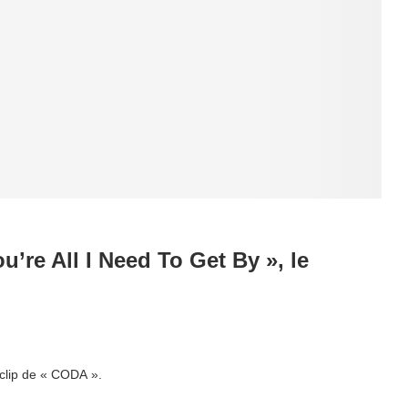
u’re All I Need To Get By », le
clip de « CODA ».