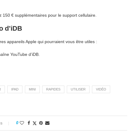
 150 € supplémentaires pour le support cellulaire.
o d’iDB
s appareils Apple qui pourraient vous être utiles :
chaîne YouTube d’iDB.
R
IPAD
MINI
RAPIDES
UTILISER
VIDÉO
es
0