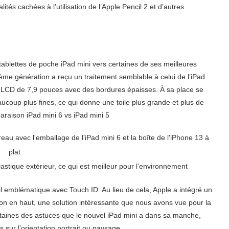
ités cachées à l’utilisation de l’Apple Pencil 2 et d’autres
blettes de poche iPad mini vers certaines de ses meilleures
ième génération a reçu un traitement semblable à celui de l’iPad
an LCD de 7,9 pouces avec des bordures épaisses. À sa place se
oup plus fines, ce qui donne une toile plus grande et plus de
paraison iPad mini 6 vs iPad mini 5
astique extérieur, ce qui est meilleur pour l’environnement
il emblématique avec Touch ID. Au lieu de cela, Apple a intégré un
tion en haut, une solution intéressante que nous avons vue pour la
rtaines des astuces que le nouvel iPad mini a dans sa manche,
ur l’orientation portrait ou paysage.