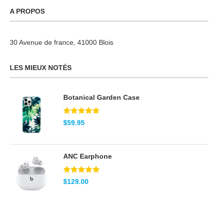
A PROPOS
30 Avenue de france, 41000 Blois
LES MIEUX NOTÉS
Botanical Garden Case
Note
5.00
$
59.95
sur 5
ANC Earphone
Note
5.00
$
129.00
sur 5