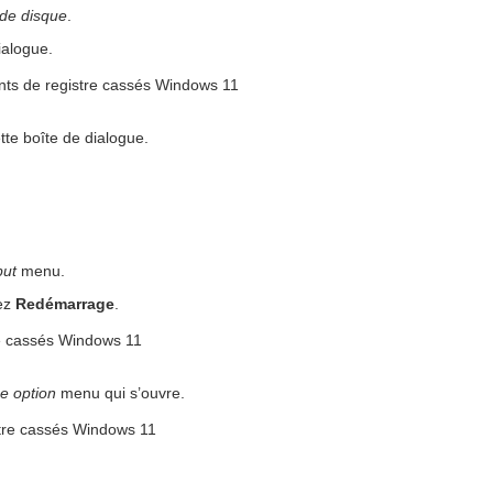
de disque
.
ialogue.
te boîte de dialogue.
ut
menu.
uez
Redémarrage
.
e option
menu qui s’ouvre.