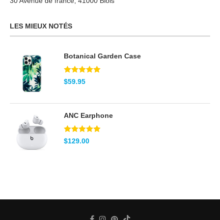
30 Avenue de france, 41000 Blois
LES MIEUX NOTÉS
Botanical Garden Case
Note
5.00
$
59.95
sur 5
ANC Earphone
Note
5.00
$
129.00
sur 5