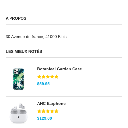
A PROPOS
30 Avenue de france, 41000 Blois
LES MIEUX NOTÉS
Botanical Garden Case
Note
5.00
$
59.95
sur 5
ANC Earphone
Note
5.00
$
129.00
sur 5