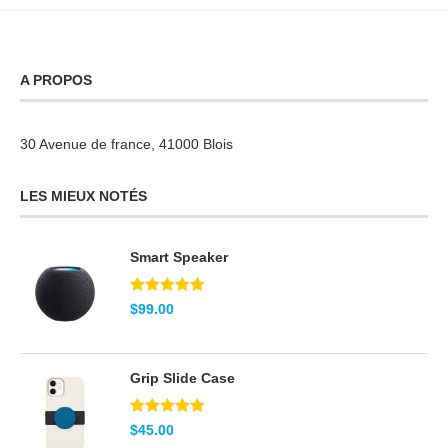
A PROPOS
30 Avenue de france, 41000 Blois
LES MIEUX NOTÉS
Smart Speaker
Note
5.00
$
99.00
sur 5
Grip Slide Case
Note
5.00
$
45.00
sur 5