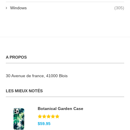
Windows
(305)
A PROPOS
30 Avenue de france, 41000 Blois
LES MIEUX NOTÉS
Botanical Garden Case
Note
5.00
$
59.95
sur 5