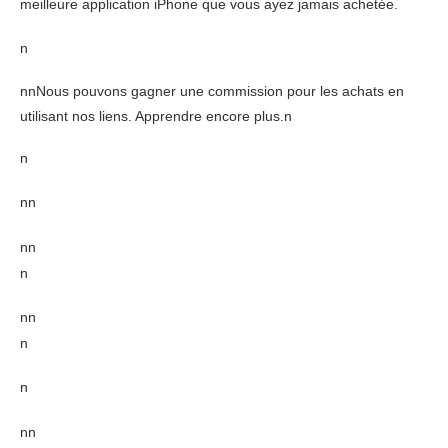
meilleure application iPhone que vous ayez jamais achetée.
n
nnNous pouvons gagner une commission pour les achats en
utilisant nos liens. Apprendre encore plus.n
n
n
n
nn
n
nn
n
n
nn