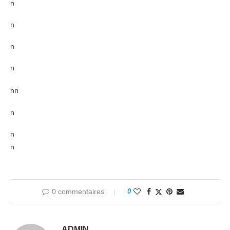
n
n
n
n
nn
n
n
n
0 commentaires
0
ADMIN