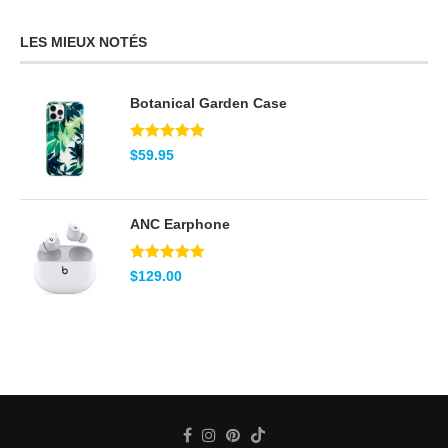
LES MIEUX NOTÉS
Botanical Garden Case
Note
5.00
$
59.95
sur 5
ANC Earphone
Note
5.00
$
129.00
sur 5