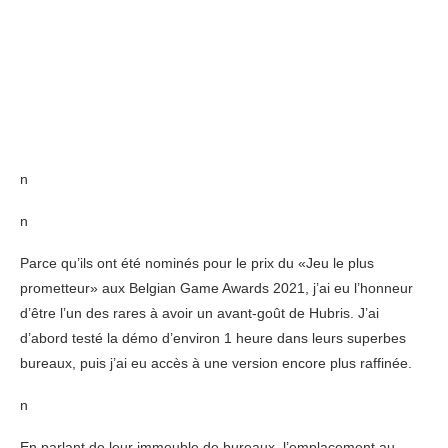
n
n
Parce qu’ils ont été nominés pour le prix du «Jeu ​​le plus
prometteur» aux Belgian Game Awards 2021, j’ai eu l’honneur
d’être l’un des rares à avoir un avant-goût de Hubris. J’ai
d’abord testé la démo d’environ 1 heure dans leurs superbes
bureaux, puis j’ai eu accès à une version encore plus raffinée.
n
En parlant de leur immeuble de bureaux, l’emplacement au