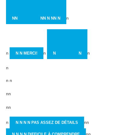
n
NN
NN
N
NN N
n
n
n
N N MERCI!
N
N
n
n n
nn
nn
n
nn
N N N N PAS ASSEZ DE DÉTAILS
nn
N N N N DIFFICILE À COMPRENDRE