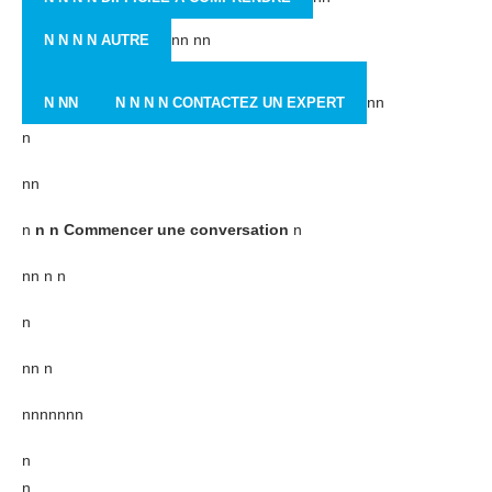
nn nn
N N N N AUTRE
nn
N NN
N N N N CONTACTEZ UN EXPERT
n
nn
n
n n Commencer une conversation
n
nn n n
n
nn n
nnnnnnn
n
n