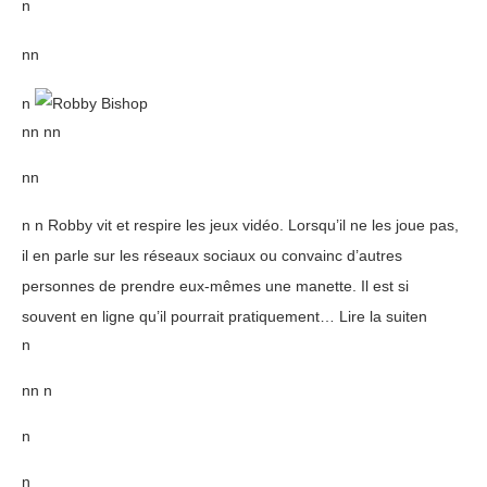
n
nn
n
nn nn
nn
n n Robby vit et respire les jeux vidéo. Lorsqu’il ne les joue pas,
il en parle sur les réseaux sociaux ou convainc d’autres
personnes de prendre eux-mêmes une manette. Il est si
souvent en ligne qu’il pourrait pratiquement… Lire la suiten
n
nn n
n
n