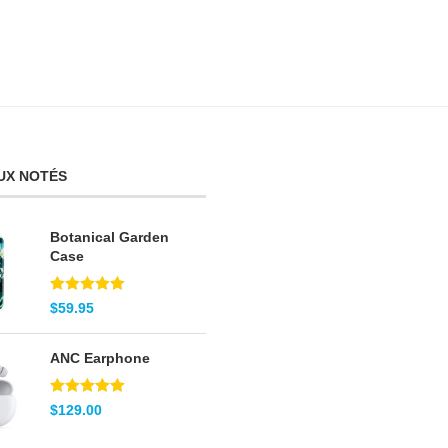
UX NOTÉS
Botanical Garden
Case
Note
5.00
$
59.95
sur 5
ANC Earphone
Note
5.00
$
129.00
sur 5