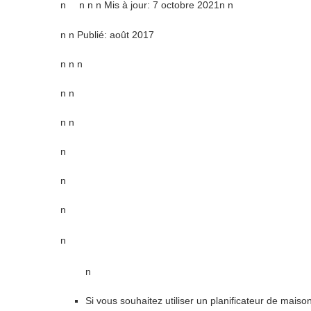
n
n
n n Mis à jour:
7 octobre 2021
n
n
n n Publié: août 2017
n n n
n n
n n
n
n
n
n
n
Si vous souhaitez utiliser un planificateur de maiso