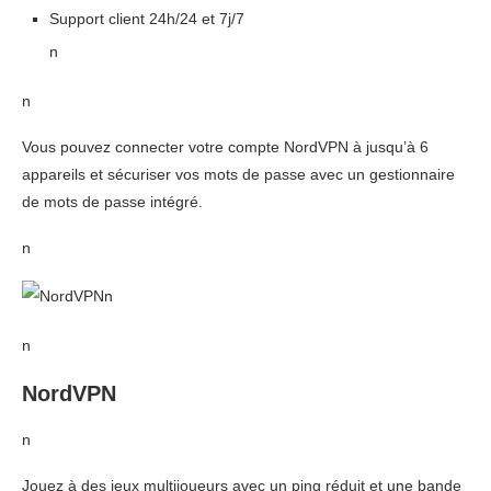
Support client 24h/24 et 7j/7
n
n
Vous pouvez connecter votre compte NordVPN à jusqu’à 6
appareils et sécuriser vos mots de passe avec un gestionnaire
de mots de passe intégré.
n
n
n
NordVPN
n
Jouez à des jeux multijoueurs avec un ping réduit et une bande