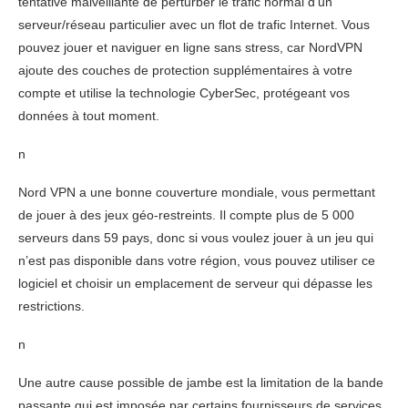
tentative malveillante de perturber le trafic normal d’un
serveur/réseau particulier avec un flot de trafic Internet. Vous
pouvez jouer et naviguer en ligne sans stress, car NordVPN
ajoute des couches de protection supplémentaires à votre
compte et utilise la technologie CyberSec, protégeant vos
données à tout moment.
n
Nord VPN a une bonne couverture mondiale, vous permettant
de jouer à des jeux géo-restreints. Il compte plus de 5 000
serveurs dans 59 pays, donc si vous voulez jouer à un jeu qui
n’est pas disponible dans votre région, vous pouvez utiliser ce
logiciel et choisir un emplacement de serveur qui dépasse les
restrictions.
n
Une autre cause possible de jambe est la limitation de la bande
passante qui est imposée par certains fournisseurs de services