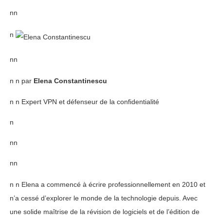
nn
n
nn
n n par
Elena Constantinescu
n n Expert VPN et défenseur de la confidentialité
n
nn
nn
n n Elena a commencé à écrire professionnellement en 2010 et
n’a cessé d’explorer le monde de la technologie depuis. Avec
une solide maîtrise de la révision de logiciels et de l’édition de