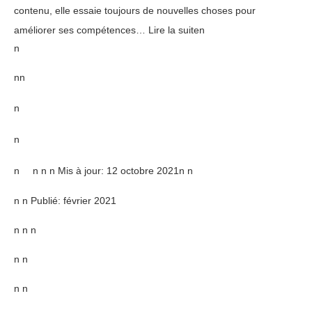
contenu, elle essaie toujours de nouvelles choses pour
améliorer ses compétences… Lire la suiten
n
nn
n
n
n
n
n n Mis à jour:
12 octobre 2021
n
n
n n Publié: février 2021
n n n
n n
n n