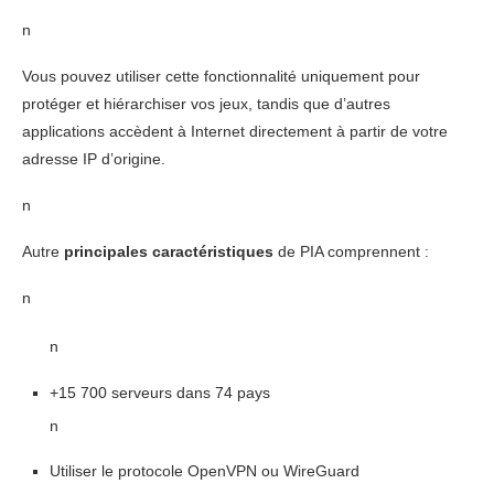
n
Vous pouvez utiliser cette fonctionnalité uniquement pour
protéger et hiérarchiser vos jeux, tandis que d’autres
applications accèdent à Internet directement à partir de votre
adresse IP d’origine.
n
Autre
principales caractéristiques
de PIA comprennent :
n
n
+15 700 serveurs dans 74 pays
n
Utiliser le protocole OpenVPN ou WireGuard