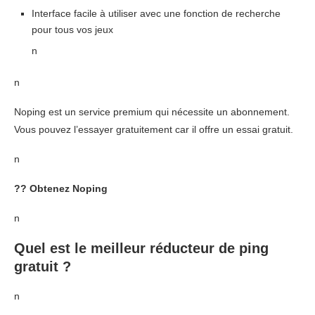
Interface facile à utiliser avec une fonction de recherche
pour tous vos jeux
n
n
Noping est un service premium qui nécessite un abonnement.
Vous pouvez l’essayer gratuitement car il offre un essai gratuit.
n
??
Obtenez Noping
n
Quel est le meilleur réducteur de ping
gratuit ?
n