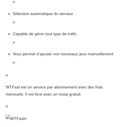
n
Sélection automatique du serveur
n
Capable de gérer tout type de trafic
n
Vous permet d’ajouter vos nouveaux jeux manuellement
n
n
WTFast est un service par abonnement avec des frais
mensuels. Il est livré avec un essai gratuit.
n
n