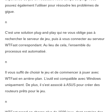
pouvez également l’utiliser pour résoudre les problèmes de
gigue.
n
C’est une solution plug-and-play qui ne vous oblige pas à
rechercher le serveur de jeu, puis à vous connecter au serveur
WTFast correspondant. Au lieu de cela, l’ensemble du
processus est automatisé.
n
Il vous suffit de choisir le jeu et de commencer à jouer avec
WTFast en arrière-plan. L’outil est compatible avec Windows
uniquement. De plus, il s’est associé à ASUS pour créer des
routeurs prêts pour le jeu.
n