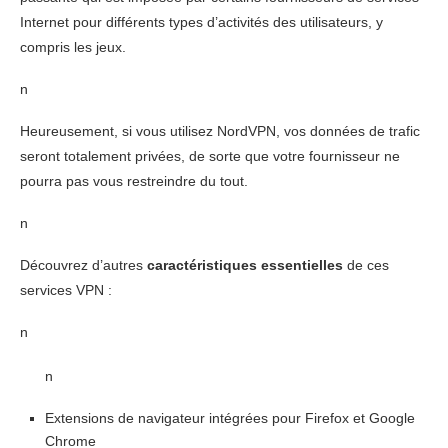
Internet pour différents types d’activités des utilisateurs, y
compris les jeux.
n
Heureusement, si vous utilisez NordVPN, vos données de trafic
seront totalement privées, de sorte que votre fournisseur ne
pourra pas vous restreindre du tout.
n
Découvrez d’autres
caractéristiques essentielles
de ces
services VPN :
n
n
Extensions de navigateur intégrées pour Firefox et Google
Chrome