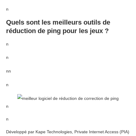
n
Quels sont les meilleurs outils de
réduction de ping pour les jeux ?
n
n
nn
n
n
n
Développé par Kape Technologies, Private Internet Access (PIA)