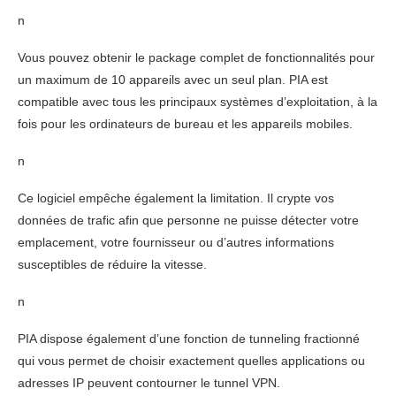
n
Vous pouvez obtenir le package complet de fonctionnalités pour
un maximum de 10 appareils avec un seul plan. PIA est
compatible avec tous les principaux systèmes d’exploitation, à la
fois pour les ordinateurs de bureau et les appareils mobiles.
n
Ce logiciel empêche également la limitation. Il crypte vos
données de trafic afin que personne ne puisse détecter votre
emplacement, votre fournisseur ou d’autres informations
susceptibles de réduire la vitesse.
n
PIA dispose également d’une fonction de tunneling fractionné
qui vous permet de choisir exactement quelles applications ou
adresses IP peuvent contourner le tunnel VPN.