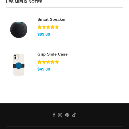
LES MIEUX NOTÉS
Smart Speaker
Note
5.00
$
99.00
sur 5
Grip Slide Case
Note
5.00
$
45.00
sur 5