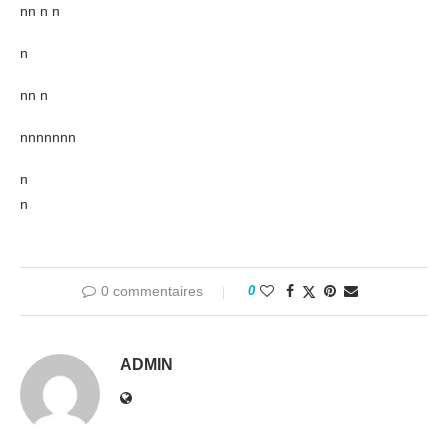
nn n n
n
nn n
nnnnnnn
n
n
0 commentaires
0
ADMIN