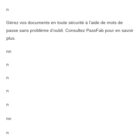
n
Gérez vos documents en toute sécurité à l’aide de mots de
passe sans problème d’oubli. Consultez PassFab pour en savoir
plus.
nn
n
n
n
n
nn
n