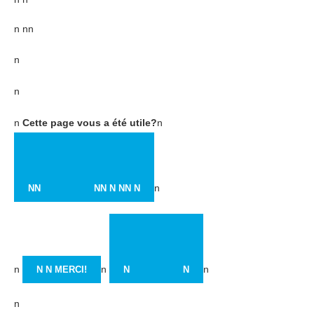
n nn
n
n
n
Cette page vous a été utile?
n
n
NN
NN
N
NN N
n
n
n
N N MERCI!
N
N
n