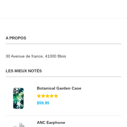
A PROPOS
30 Avenue de france, 41000 Blois
LES MIEUX NOTÉS
Botanical Garden Case
Note
5.00
$
59.95
sur 5
ANC Earphone