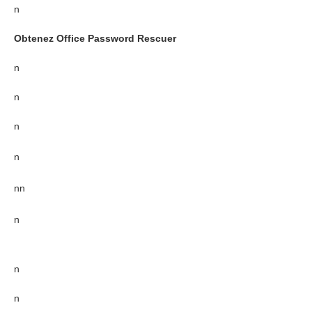
n
Obtenez Office Password Rescuer
n
n
n
n
nn
n
n
n