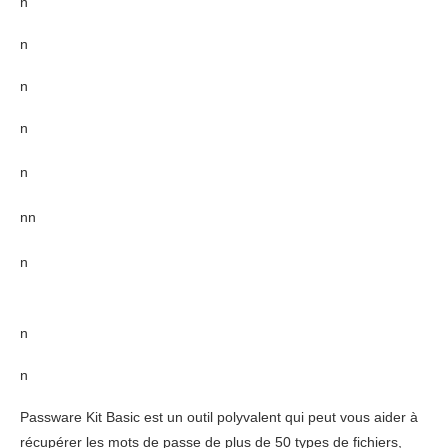
n
n
n
n
n
nn
n
n
n
Passware Kit Basic est un outil polyvalent qui peut vous aider à
récupérer les mots de passe de plus de 50 types de fichiers,