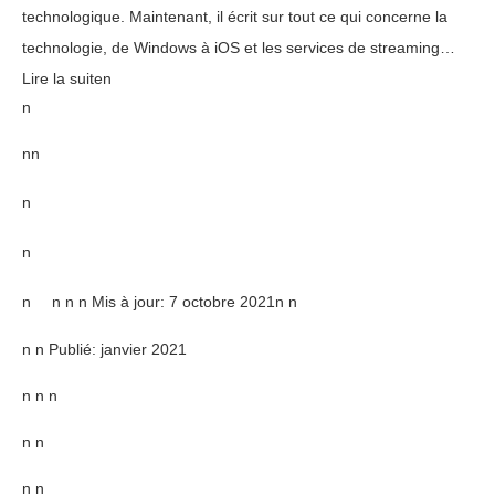
technologique. Maintenant, il écrit sur tout ce qui concerne la
technologie, de Windows à iOS et les services de streaming…
Lire la suiten
n
nn
n
n
n
n
n n Mis à jour:
7 octobre 2021
n
n
n n Publié: janvier 2021
n n n
n n
n n