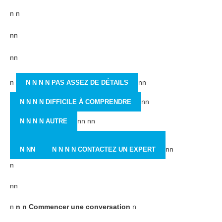
n n
nn
nn
n
nn
N N N N PAS ASSEZ DE DÉTAILS
nn
N N N N DIFFICILE À COMPRENDRE
nn nn
N N N N AUTRE
nn
N NN
N N N N CONTACTEZ UN EXPERT
n
nn
n
n n Commencer une conversation
n