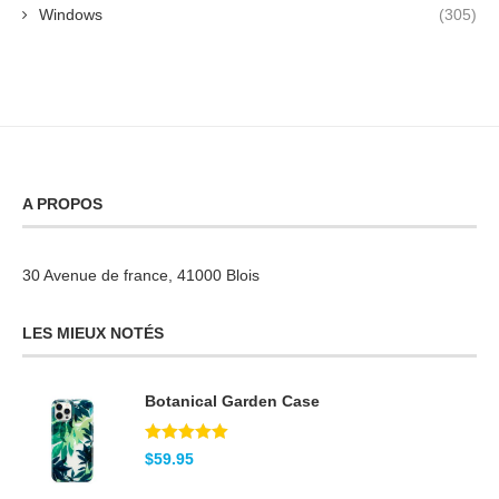
Windows
(305)
A PROPOS
30 Avenue de france, 41000 Blois
LES MIEUX NOTÉS
Botanical Garden Case
Note
5.00
$
59.95
sur 5